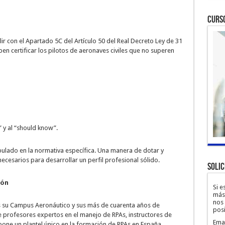
Curs
r con el Apartado 5C del Artículo 50 del Real Decreto Ley de 31
en certificar los pilotos de aeronaves civiles que no superen
 y al “should know”.
pulado en la normativa específica. Una manera de dotar y
ecesarios para desarrollar un perfil profesional sólido.
Solic
ión
Si e
más 
nos
s su Campus Aeronáutico y sus más de cuarenta años de
posi
 profesores expertos en el manejo de RPAs, instructores de
Ema
mpone un
plantel único en la formación de RPAs en España