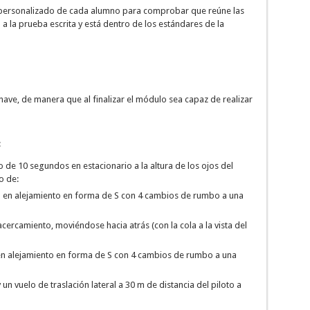
o personalizado de cada alumno para comprobar que reúne las
a la prueba escrita y está dentro de los estándares de la
eronave, de manera que al finalizar el módulo sea capaz de realizar
:
 de 10 segundos en estacionario a la altura de los ojos del
o de:
do en alejamiento en forma de S con 4 cambios de rumbo a una
acercamiento, moviéndose hacia atrás (con la cola a la vista del
o en alejamiento en forma de S con 4 cambios de rumbo a una
 un vuelo de traslación lateral a 30 m de distancia del piloto a