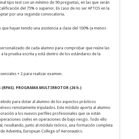
final tipo test con un mínimo de 90 preguntas, en las que serán
lificación del 75% o superior. En caso de no ser APTOS en la
optar por una segunda convocatoria.
 que hayan tenido una asistencia a clase del 100% (a menos
o personalizado de cada alumno para comprobar que reúne las
a la prueba escrita y está dentro de los estándares de la
senciales + 2 para realizar examen.
 (RPAS). PROGRAMA MULTIRROTOR (26 h.)
ncebido para dotar al alumno de los aspectos prácticos
aéreos remotamente tripulados. Este módulo aporta al alumno
poración a los nuevos perfiles profesionales que se están
peraciones civiles en operaciones de bajo riesgo. Todo ello
al, resultando, junto al módulo teórico, una formación completa
d de Adventia, European College of Aeronautics.