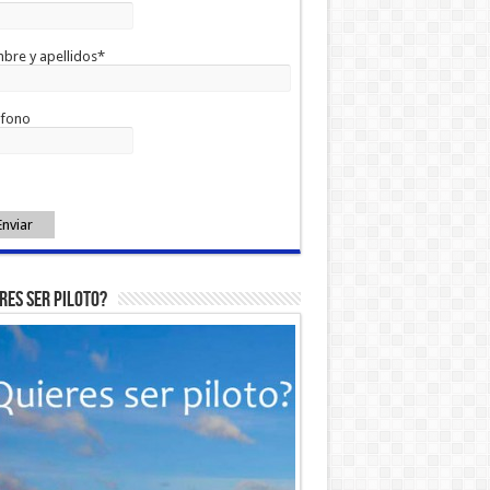
bre y apellidos*
éfono
Enviar
res ser piloto?