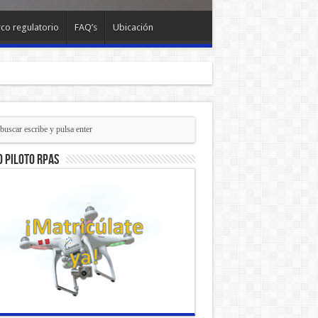
co regulatorio
FAQ’s
Ubicación
 piloto RPAs