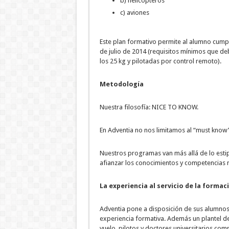
b) helicópteros
c) aviones
Este plan formativo permite al alumno cumpli
de julio de 2014 (requisitos mínimos que deb
los 25 kg y pilotadas por control remoto).
Metodología
Nuestra filosofía: NICE TO KNOW.
En Adventia no nos limitamos al “must know”
Nuestros programas van más allá de lo esti
afianzar los conocimientos y competencias n
La experiencia al servicio de la formac
Adventia pone a disposición de sus alumno
experiencia formativa. Además un plantel de
vuelo, pilotos y doctores universitarios co